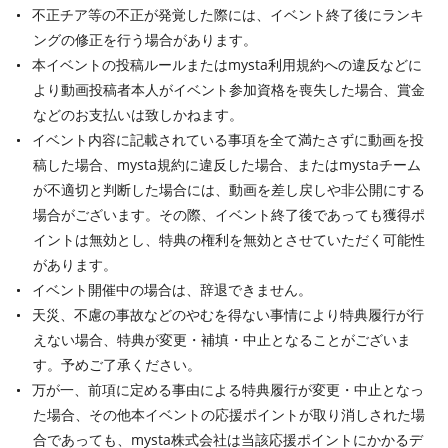
不正チア等の不正が発覚した際には、イベント終了後にランキ
ングの修正を行う場合があります。
本イベントの投稿ルールまたはmysta利用規約への違反などに
より動画投稿者本人がイベント参加資格を喪失した場合、賞金
などのお支払いは致しかねます。
イベント内容に記載されている事項を全て満たさずに動画を投
稿した場合、mysta規約に違反した場合、またはmystaチーム
が不適切と判断した場合には、動画を差し戻しや非公開にする
場合がございます。その際、イベント終了後であっても獲得ポ
イントは無効とし、特典の権利を無効とさせていただく可能性
があります。
イベント開催中の場合は、辞退できません。
天災、不慮の事故などのやむを得ない事情により特典履行が行
えない場合、特典が変更・補填・中止となることがございま
す。予めご了承ください。
万が一、前項に定める事由による特典履行が変更・中止となっ
た場合、その他本イベントの応援ポイントが取り消しされた場
合であっても、mysta株式会社は当該応援ポイントにかかるデ