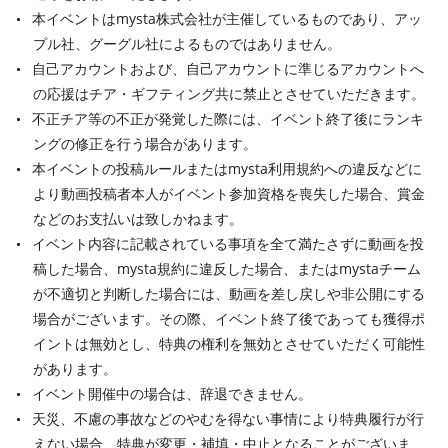
本イベントはmysta株式会社が主催しているものであり、アッ
プル社、グーグル社によるものではありません。
自己アカウントおよび、自己アカウントに準じるアカウントへ
の応援はチア・ギフティング共に禁止とさせていただきます。
不正チア等の不正が発覚した際には、イベント終了後にランキ
ングの修正を行う場合があります。
本イベントの投稿ルールまたはmysta利用規約への違反などに
より動画投稿者本人がイベント参加資格を喪失した場合、賞金
などのお支払いは致しかねます。
イベント内容に記載されている事項を全て満たさずに動画を投
稿した場合、mysta規約に違反した場合、またはmystaチーム
が不適切と判断した場合には、動画を差し戻しや非公開にする
場合がございます。その際、イベント終了後であっても獲得ポ
イントは無効とし、特典の権利を無効とさせていただく可能性
があります。
イベント開催中の場合は、辞退できません。
天災、不慮の事故などのやむを得ない事情により特典履行が行
えない場合、特典が変更・補填・中止となることがございま