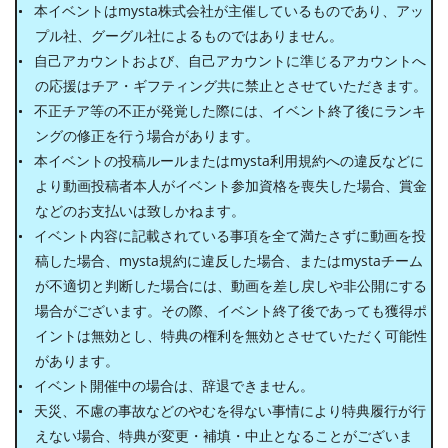
本イベントはmysta株式会社が主催しているものであり、アッ
プル社、グーグル社によるものではありません。
自己アカウントおよび、自己アカウントに準じるアカウントへ
の応援はチア・ギフティング共に禁止とさせていただきます。
不正チア等の不正が発覚した際には、イベント終了後にランキ
ングの修正を行う場合があります。
本イベントの投稿ルールまたはmysta利用規約への違反などに
より動画投稿者本人がイベント参加資格を喪失した場合、賞金
などのお支払いは致しかねます。
イベント内容に記載されている事項を全て満たさずに動画を投
稿した場合、mysta規約に違反した場合、またはmystaチーム
が不適切と判断した場合には、動画を差し戻しや非公開にする
場合がございます。その際、イベント終了後であっても獲得ポ
イントは無効とし、特典の権利を無効とさせていただく可能性
があります。
イベント開催中の場合は、辞退できません。
天災、不慮の事故などのやむを得ない事情により特典履行が行
えない場合、特典が変更・補填・中止となることがございま