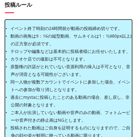
投稿ルール
イベント終了時刻の24時間前が動画の投稿締め切りです。
動画の画角は9：16の縦型動画、サムネイルは1：1(480px以上)
の正方形が必須です。
テロップや編集などは基本的に投稿者様にお任せいたします。
カラオケ店での撮影は不可となります。
原盤権の許諾がとれていない音源利用の挿入は不可となり、音
声が消音となる可能性がございます。
同一人物が複数アカウントでイベントに参加した場合、イベン
トへの参加が取り消しとなります。
過去にmystaに投稿したことのある動画の場合、差し戻し、非
公開の対象となります。
ご本人が出演していない動画や音声のみの動画、フォトムービ
ーや音声付きの静止画はNGとします。
投稿された動画はご自身を証明するものになりますので、ご自
身の顔や姿が鮮明に映っている動画に限ります。