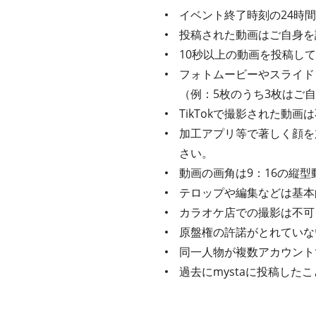
イベント終了時刻の24時
投稿された動画はご自身を
10秒以上の動画を投稿し
フォトムービーやスライド
（例：5枚のうち3枚はご
TikTokで撮影された動
加工アプリ等で著しく顔を
さい。
動画の画角は9：16の縦型
テロップや編集などは基本
カラオケ店での撮影は不可
原盤権の許諾がとれていな
同一人物が複数アカウント
過去にmystaに投稿し