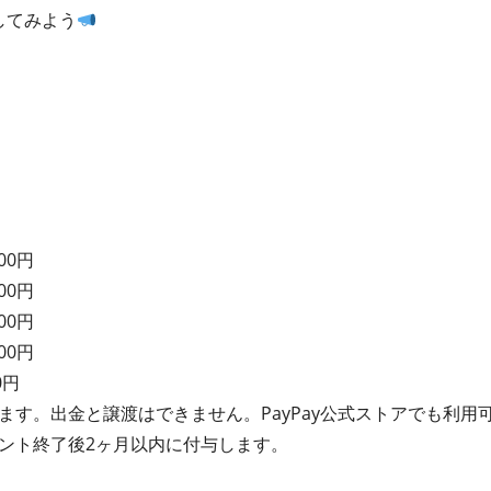
してみよう
00円
00円
00円
00円
0円
れます。出金と譲渡はできません。PayPay公式ストアでも利用
イベント終了後2ヶ月以内に付与します。