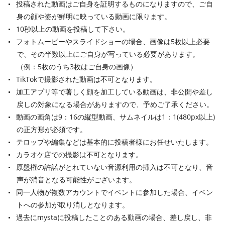
投稿された動画はご自身を証明するものになりますので、ご自
身の顔や姿が鮮明に映っている動画に限ります。
10秒以上の動画を投稿して下さい。
フォトムービーやスライドショーの場合、画像は5枚以上必要
で、その半数以上にご自身が写っている必要があります。
（例：5枚のうち3枚はご自身の画像）
TikTokで撮影された動画は不可となります。
加工アプリ等で著しく顔を加工している動画は、非公開や差し
戻しの対象になる場合がありますので、予めご了承ください。
動画の画角は9：16の縦型動画、サムネイルは1：1(480px以上)
の正方形が必須です。
テロップや編集などは基本的に投稿者様にお任せいたします。
カラオケ店での撮影は不可となります。
原盤権の許諾がとれていない音源利用の挿入は不可となり、音
声が消音となる可能性がございます。
同一人物が複数アカウントでイベントに参加した場合、イベン
トへの参加が取り消しとなります。
過去にmystaに投稿したことのある動画の場合、差し戻し、非