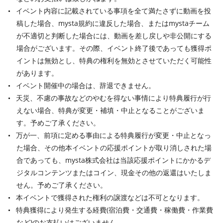
イベント内容に記載されている事項を全て満たさずに動画を投
稿した場合、mysta規約に違反した場合、またはmystaチーム
が不適切と判断した場合には、動画を差し戻しや非公開にする
場合がございます。その際、イベント終了後であっても獲得ポ
イントは無効とし、特典の権利を無効とさせていただく可能性
があります。
イベント開催中の場合は、辞退できません。
天災、不慮の事故などのやむを得ない事情により特典履行が行
えない場合、特典が変更・補填・中止となることがございま
す。予めご了承ください。
万が一、前項に定める事由による特典履行が変更・中止となっ
た場合、その他本イベントの応援ポイントが取り消しされた場
合であっても、mysta株式会社は当該応援ポイントにかかるデ
ジタルコンテンツまたはコイン、現金その他の返還はいたしま
せん。予めご了承ください。
本イベントで獲得された権利の譲渡などは不可となります。
特典獲得により発生する経費(宿泊費・交通費・稼働費・作業費
など)のお支払いはございません。