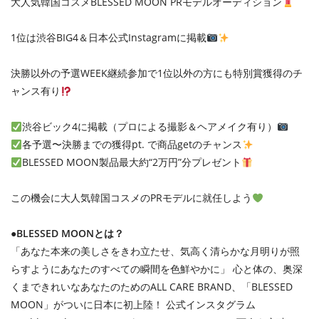
大人気韓国コスメBLESSED MOON PRモデルオーディション
1位は渋谷BIG4＆日本公式Instagramに掲載
決勝以外の予選WEEK継続参加で1位以外の方にも特別賞獲得のチ
ャンス有り
渋谷ビック4に掲載（プロによる撮影＆ヘアメイク有り）
各予選〜決勝までの獲得pt. で商品getのチャンス
BLESSED MOON製品最大約“2万円”分プレゼント
この機会に大人気韓国コスメのPRモデルに就任しよう
●BLESSED MOONとは？
「あなた本来の美しさをきわ立たせ、気高く清らかな月明りが照
らすようにあなたのすべての瞬間を色鮮やかに」 心と体の、奥深
くまできれいなあなたのためのALL CARE BRAND、「BLESSED
MOON」がついに日本に初上陸！ 公式インスタグラム