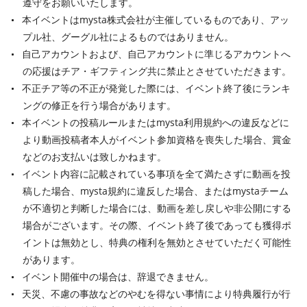
遵守をお願いいたします。
本イベントはmysta株式会社が主催しているものであり、アッ
プル社、グーグル社によるものではありません。
自己アカウントおよび、自己アカウントに準じるアカウントへ
の応援はチア・ギフティング共に禁止とさせていただきます。
不正チア等の不正が発覚した際には、イベント終了後にランキ
ングの修正を行う場合があります。
本イベントの投稿ルールまたはmysta利用規約への違反などに
より動画投稿者本人がイベント参加資格を喪失した場合、賞金
などのお支払いは致しかねます。
イベント内容に記載されている事項を全て満たさずに動画を投
稿した場合、mysta規約に違反した場合、またはmystaチーム
が不適切と判断した場合には、動画を差し戻しや非公開にする
場合がございます。その際、イベント終了後であっても獲得ポ
イントは無効とし、特典の権利を無効とさせていただく可能性
があります。
イベント開催中の場合は、辞退できません。
天災、不慮の事故などのやむを得ない事情により特典履行が行