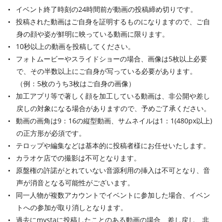
イベント終了時刻の24時間前が動画の投稿締め切りです。
投稿された動画はご自身を証明するものになりますので、ご自
身の顔や姿が鮮明に映っている動画に限ります。
10秒以上の動画を投稿してください。
フォトムービーやスライドショーの場合、画像は5枚以上必要
で、その半数以上にご自身が写っている必要があります。
（例：5枚のうち3枚はご自身の画像）
加工アプリ等で著しく顔を加工している動画は、非公開や差し
戻しの対象になる場合がありますので、予めご了承ください。
動画の画角は9：16の縦型動画、サムネイルは1：1(480px以上)
の正方形が必須です。
テロップや編集などは基本的に投稿者様にお任せいたします。
カラオケ店での撮影は不可となります。
原盤権の許諾がとれていない音源利用の挿入は不可となり、音
声が消音となる可能性がございます。
同一人物が複数アカウントでイベントに参加した場合、イベン
トへの参加が取り消しとなります。
過去にmystaに投稿したことのある動画の場合、差し戻し、非