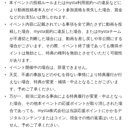
本イベントの投稿ルールまたはmysta利用規約への違反などに
より動画投稿者本人がイベント参加資格を喪失した場合、賞金
などのお支払いは致しかねます。
イベント内容に記載されている事項を全て満たさずに動画を投
稿した場合、mysta規約に違反した場合、またはmystaチーム
が不適切と判断した場合には、動画を差し戻しや非公開にする
場合がございます。その際、イベント終了後であっても獲得ポ
イントは無効とし、特典の権利を無効とさせていただく可能性
があります。
イベント開催中の場合は、辞退できません。
天災、不慮の事故などのやむを得ない事情により特典履行が行
えない場合、特典が変更・補填・中止となることがございま
す。予めご了承ください。
万が一、前項に定める事由による特典履行が変更・中止となっ
た場合、その他本イベントの応援ポイントが取り消しされた場
合であっても、mysta株式会社は当該応援ポイントにかかるデ
ジタルコンテンツまたはコイン、現金その他の返還はいたしま
せん。予めご了承ください。