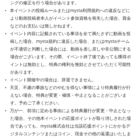
ングの修正を行う場合があります。
本イベントの投稿ルールまたはmysta利用規約への違反などに
より動画投稿者本人がイベント参加資格を喪失した場合、賞金
などのお支払いは致しかねます。
イベント内容に記載されている事項を全て満たさずに動画を投
稿した場合、mysta規約に違反した場合、またはmystaチーム
が不適切と判断した場合には、動画を差し戻しや非公開にする
場合がございます。その際、イベント終了後であっても獲得ポ
イントは無効とし、特典の権利を無効とさせていただく可能性
があります。
イベント開催中の場合は、辞退できません。
天災、不慮の事故などのやむを得ない事情により特典履行が行
えない場合、特典が変更・補填・中止となることがございま
す。予めご了承ください。
万が一、前項に定める事由による特典履行が変更・中止となっ
た場合、その他本イベントの応援ポイントが取り消しされた場
合であっても、mysta株式会社は当該応援ポイントにかかるデ
ジタルコンテンツまたはコイン、現金その他の返還はいたしま