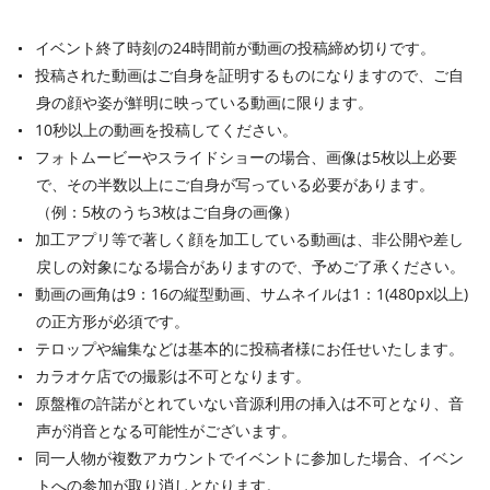
イベント終了時刻の24時間前が動画の投稿締め切りです。
投稿された動画はご自身を証明するものになりますので、ご自
身の顔や姿が鮮明に映っている動画に限ります。
10秒以上の動画を投稿してください。
フォトムービーやスライドショーの場合、画像は5枚以上必要
で、その半数以上にご自身が写っている必要があります。
（例：5枚のうち3枚はご自身の画像）
加工アプリ等で著しく顔を加工している動画は、非公開や差し
戻しの対象になる場合がありますので、予めご了承ください。
動画の画角は9：16の縦型動画、サムネイルは1：1(480px以上)
の正方形が必須です。
テロップや編集などは基本的に投稿者様にお任せいたします。
カラオケ店での撮影は不可となります。
原盤権の許諾がとれていない音源利用の挿入は不可となり、音
声が消音となる可能性がございます。
同一人物が複数アカウントでイベントに参加した場合、イベン
トへの参加が取り消しとなります。