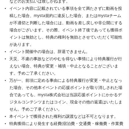
などのお支払いは致しかねます。
イベント内容に記載されている事項を全て満たさずに動画を投
稿した場合、mysta規約に違反した場合、またはmystaチーム
が不適切と判断した場合には、動画を差し戻しや非公開にする
場合がございます。その際、イベント終了後であっても獲得ポ
イントは無効とし、特典の権利を無効とさせていただく可能性
があります。
イベント開催中の場合は、辞退できません。
天災、不慮の事故などのやむを得ない事情により特典履行が行
えない場合、特典が変更・補填・中止となることがございま
す。予めご了承ください。
万が一、前項に定める事由による特典履行が変更・中止となっ
た場合、その他本イベントの応援ポイントが取り消しされた場
合であっても、mysta株式会社は当該応援ポイントにかかるデ
ジタルコンテンツまたはコイン、現金その他の返還はいたしま
せん。予めご了承ください。
本イベントで獲得された権利の譲渡などは不可となります。
特典獲得により発生する経費(宿泊費・交通費・稼働費・作業費