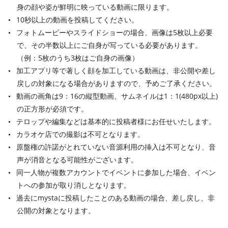
身の顔や姿が鮮明に映っている動画に限ります。
10秒以上の動画を投稿してください。
フォトムービーやスライドショーの場合、画像は5枚以上必要
で、その半数以上にご自身が写っている必要があります。
（例：5枚のうち3枚はご自身の画像）
加工アプリ等で著しく顔を加工している動画は、非公開や差し
戻しの対象になる場合がありますので、予めご了承ください。
動画の画角は9：16の縦型動画、サムネイルは1：1(480px以上)
の正方形が必須です。
テロップや編集などは基本的に投稿者様にお任せいたします。
カラオケ店での撮影は不可となります。
原盤権の許諾がとれていない音源利用の挿入は不可となり、音
声が消音となる可能性がございます。
同一人物が複数アカウントでイベントに参加した場合、イベン
トへの参加が取り消しとなります。
過去にmystaに投稿したことのある動画の場合、差し戻し、非
公開の対象となります。