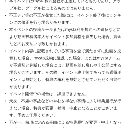
本イベントはmysta株式会社が主催しているものであり、アッ
プル社、グーグル社によるものではありません。
不正チア等の不正が発覚した際には、イベント終了後にランキ
ングの修正を行う場合があります。
本イベントの投稿ルールまたはmysta利用規約への違反などに
より動画投稿者本人がイベント参加資格を喪失した場合、賞金
などのお支払いは致しかねます。
イベント内容に記載されている事項を全て満たさずに動画を投
稿した場合、mysta規約に違反した場合、またはmystaチーム
が不適切と判断した場合には、動画を差し戻しや非公開にする
場合がございます。その際、イベント終了後であっても獲得ポ
イントは無効とし、特典の権利を無効とさせていただく可能性
があります。
イベント開催中の場合は、辞退できません。
天災、不慮の事故などのやむを得ない事情により特典履行が行
えない場合、特典が変更・補填・中止となることがございま
す。予めご了承ください。
万が一、前項に定める事由による特典履行が変更・中止となっ