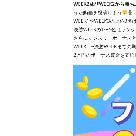
WEEK2及びWEEK2から
うた動画を投稿しよう
WEEK1〜WEEK3の上位3名
決勝WEEKの1〜5位はラン
さらにマンスリーボーナス
WEEK1〜決勝WEEKまで
2万円のボーナス賞金を支給