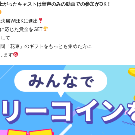
勝ち上がったキャストは音声のみの動画での参加がOK！
は決勝WEEKに進出
クに応じた賞金をGET
として
の期間「花束」のギフトをもっとも集めた方に
します