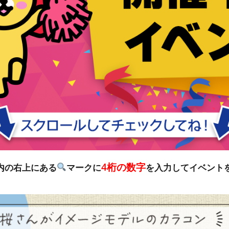
4桁の数字
リ内の右上にある
マークに
を入力してイベント