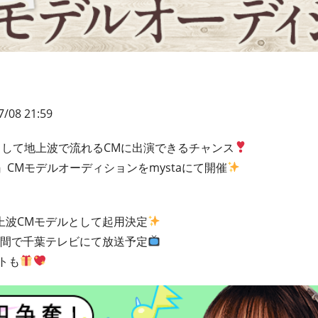
/08 21:59
して地上波で流れるCMに出演できるチャンス
to』CMモデルオーディションをmystaにて開催
ON』地上波CMモデルとして起用決定
月の間で千葉テレビにて放送予定
トも