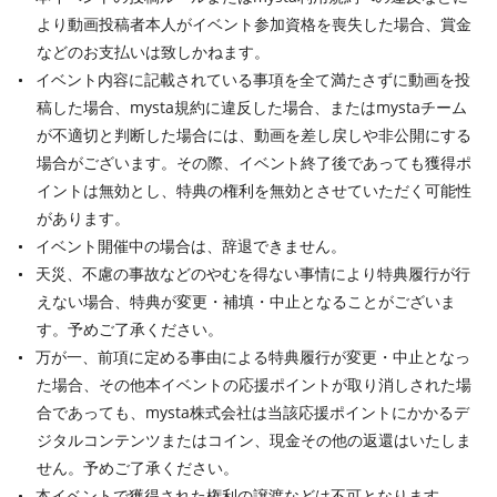
より動画投稿者本人がイベント参加資格を喪失した場合、賞金
などのお支払いは致しかねます。
イベント内容に記載されている事項を全て満たさずに動画を投
稿した場合、mysta規約に違反した場合、またはmystaチーム
が不適切と判断した場合には、動画を差し戻しや非公開にする
場合がございます。その際、イベント終了後であっても獲得ポ
イントは無効とし、特典の権利を無効とさせていただく可能性
があります。
イベント開催中の場合は、辞退できません。
天災、不慮の事故などのやむを得ない事情により特典履行が行
えない場合、特典が変更・補填・中止となることがございま
す。予めご了承ください。
万が一、前項に定める事由による特典履行が変更・中止となっ
た場合、その他本イベントの応援ポイントが取り消しされた場
合であっても、mysta株式会社は当該応援ポイントにかかるデ
ジタルコンテンツまたはコイン、現金その他の返還はいたしま
せん。予めご了承ください。
本イベントで獲得された権利の譲渡などは不可となります。