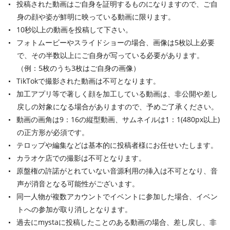
投稿された動画はご自身を証明するものになりますので、ご自
身の顔や姿が鮮明に映っている動画に限ります。
10秒以上の動画を投稿して下さい。
フォトムービーやスライドショーの場合、画像は5枚以上必要
で、その半数以上にご自身が写っている必要があります。
（例：5枚のうち3枚はご自身の画像）
TikTokで撮影された動画は不可となります。
加工アプリ等で著しく顔を加工している動画は、非公開や差し
戻しの対象になる場合がありますので、予めご了承ください。
動画の画角は9：16の縦型動画、サムネイルは1：1(480px以上)
の正方形が必須です。
テロップや編集などは基本的に投稿者様にお任せいたします。
カラオケ店での撮影は不可となります。
原盤権の許諾がとれていない音源利用の挿入は不可となり、音
声が消音となる可能性がございます。
同一人物が複数アカウントでイベントに参加した場合、イベン
トへの参加が取り消しとなります。
過去にmystaに投稿したことのある動画の場合、差し戻し、非