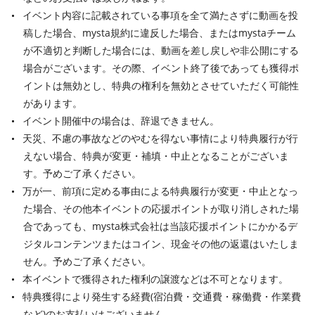
イベント内容に記載されている事項を全て満たさずに動画を投
稿した場合、mysta規約に違反した場合、またはmystaチーム
が不適切と判断した場合には、動画を差し戻しや非公開にする
場合がございます。その際、イベント終了後であっても獲得ポ
イントは無効とし、特典の権利を無効とさせていただく可能性
があります。
イベント開催中の場合は、辞退できません。
天災、不慮の事故などのやむを得ない事情により特典履行が行
えない場合、特典が変更・補填・中止となることがございま
す。予めご了承ください。
万が一、前項に定める事由による特典履行が変更・中止となっ
た場合、その他本イベントの応援ポイントが取り消しされた場
合であっても、mysta株式会社は当該応援ポイントにかかるデ
ジタルコンテンツまたはコイン、現金その他の返還はいたしま
せん。予めご了承ください。
本イベントで獲得された権利の譲渡などは不可となります。
特典獲得により発生する経費(宿泊費・交通費・稼働費・作業費
など)のお支払いはございません。