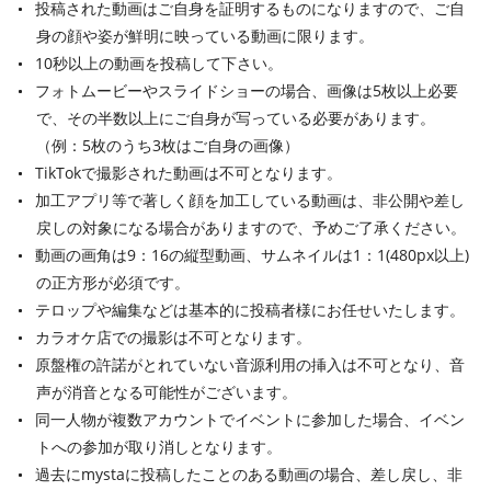
投稿された動画はご自身を証明するものになりますので、ご自
身の顔や姿が鮮明に映っている動画に限ります。
10秒以上の動画を投稿して下さい。
フォトムービーやスライドショーの場合、画像は5枚以上必要
で、その半数以上にご自身が写っている必要があります。
（例：5枚のうち3枚はご自身の画像）
TikTokで撮影された動画は不可となります。
加工アプリ等で著しく顔を加工している動画は、非公開や差し
戻しの対象になる場合がありますので、予めご了承ください。
動画の画角は9：16の縦型動画、サムネイルは1：1(480px以上)
の正方形が必須です。
テロップや編集などは基本的に投稿者様にお任せいたします。
カラオケ店での撮影は不可となります。
原盤権の許諾がとれていない音源利用の挿入は不可となり、音
声が消音となる可能性がございます。
同一人物が複数アカウントでイベントに参加した場合、イベン
トへの参加が取り消しとなります。
過去にmystaに投稿したことのある動画の場合、差し戻し、非