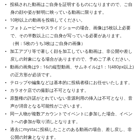
投稿された動画はご自身を証明するものになりますので、ご自
身の顔や姿が鮮明に映っている動画に限ります。
10秒以上の動画を投稿してください。
フォトムービーやスライドショーの場合、画像は5枚以上必要
で、その半数以上にご自身が写っている必要があります。
（例：5枚のうち3枚はご自身の画像）
加工アプリ等で著しく顔を加工している動画は、非公開や差し
戻しの対象になる場合がありますので、予めご了承ください。
動画の画角は9：16の縦型動画、サムネイルは1：1(480px以上)
の正方形が必須です。
テロップや編集などは基本的に投稿者様にお任せいたします。
カラオケ店での撮影は不可となります。
原盤権の許諾がとれていない音源利用の挿入は不可となり、音
声が消音となる可能性がございます。
同一人物が複数アカウントでイベントに参加した場合、イベン
トへの参加が取り消しとなります。
過去にmystaに投稿したことのある動画の場合、差し戻し、非
公開の対象となります。