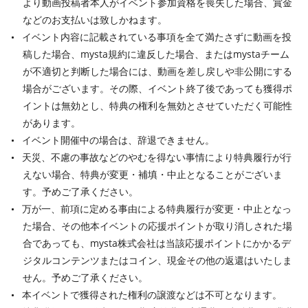
より動画投稿者本人がイベント参加資格を喪失した場合、賞金
などのお支払いは致しかねます。
イベント内容に記載されている事項を全て満たさずに動画を投
稿した場合、mysta規約に違反した場合、またはmystaチーム
が不適切と判断した場合には、動画を差し戻しや非公開にする
場合がございます。その際、イベント終了後であっても獲得ポ
イントは無効とし、特典の権利を無効とさせていただく可能性
があります。
イベント開催中の場合は、辞退できません。
天災、不慮の事故などのやむを得ない事情により特典履行が行
えない場合、特典が変更・補填・中止となることがございま
す。予めご了承ください。
万が一、前項に定める事由による特典履行が変更・中止となっ
た場合、その他本イベントの応援ポイントが取り消しされた場
合であっても、mysta株式会社は当該応援ポイントにかかるデ
ジタルコンテンツまたはコイン、現金その他の返還はいたしま
せん。予めご了承ください。
本イベントで獲得された権利の譲渡などは不可となります。