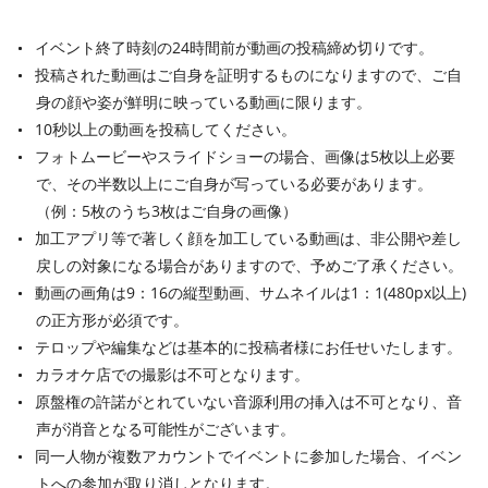
イベント終了時刻の24時間前が動画の投稿締め切りです。
投稿された動画はご自身を証明するものになりますので、ご自
身の顔や姿が鮮明に映っている動画に限ります。
10秒以上の動画を投稿してください。
フォトムービーやスライドショーの場合、画像は5枚以上必要
で、その半数以上にご自身が写っている必要があります。
（例：5枚のうち3枚はご自身の画像）
加工アプリ等で著しく顔を加工している動画は、非公開や差し
戻しの対象になる場合がありますので、予めご了承ください。
動画の画角は9：16の縦型動画、サムネイルは1：1(480px以上)
の正方形が必須です。
テロップや編集などは基本的に投稿者様にお任せいたします。
カラオケ店での撮影は不可となります。
原盤権の許諾がとれていない音源利用の挿入は不可となり、音
声が消音となる可能性がございます。
同一人物が複数アカウントでイベントに参加した場合、イベン
トへの参加が取り消しとなります。