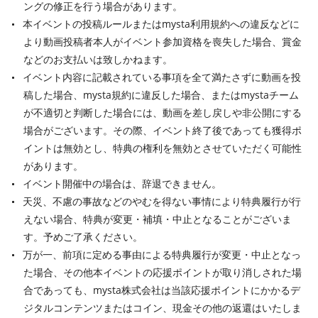
ングの修正を行う場合があります。
本イベントの投稿ルールまたはmysta利用規約への違反などに
より動画投稿者本人がイベント参加資格を喪失した場合、賞金
などのお支払いは致しかねます。
イベント内容に記載されている事項を全て満たさずに動画を投
稿した場合、mysta規約に違反した場合、またはmystaチーム
が不適切と判断した場合には、動画を差し戻しや非公開にする
場合がございます。その際、イベント終了後であっても獲得ポ
イントは無効とし、特典の権利を無効とさせていただく可能性
があります。
イベント開催中の場合は、辞退できません。
天災、不慮の事故などのやむを得ない事情により特典履行が行
えない場合、特典が変更・補填・中止となることがございま
す。予めご了承ください。
万が一、前項に定める事由による特典履行が変更・中止となっ
た場合、その他本イベントの応援ポイントが取り消しされた場
合であっても、mysta株式会社は当該応援ポイントにかかるデ
ジタルコンテンツまたはコイン、現金その他の返還はいたしま