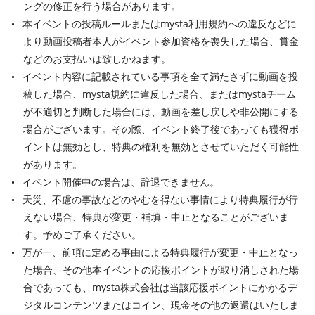
ングの修正を行う場合があります。
本イベントの投稿ルールまたはmysta利用規約への違反などに
より動画投稿者本人がイベント参加資格を喪失した場合、賞金
などのお支払いは致しかねます。
イベント内容に記載されている事項を全て満たさずに動画を投
稿した場合、mysta規約に違反した場合、またはmystaチーム
が不適切と判断した場合には、動画を差し戻しや非公開にする
場合がございます。その際、イベント終了後であっても獲得ポ
イントは無効とし、特典の権利を無効とさせていただく可能性
があります。
イベント開催中の場合は、辞退できません。
天災、不慮の事故などのやむを得ない事情により特典履行が行
えない場合、特典が変更・補填・中止となることがございま
す。予めご了承ください。
万が一、前項に定める事由による特典履行が変更・中止となっ
た場合、その他本イベントの応援ポイントが取り消しされた場
合であっても、mysta株式会社は当該応援ポイントにかかるデ
ジタルコンテンツまたはコイン、現金その他の返還はいたしま