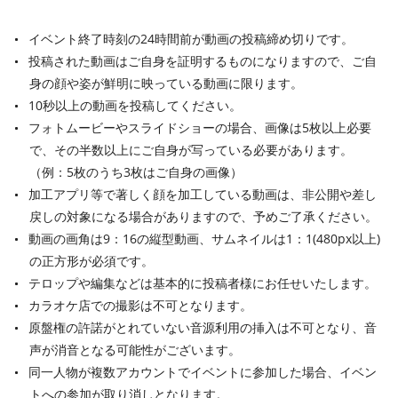
イベント終了時刻の24時間前が動画の投稿締め切りです。
投稿された動画はご自身を証明するものになりますので、ご自
身の顔や姿が鮮明に映っている動画に限ります。
10秒以上の動画を投稿してください。
フォトムービーやスライドショーの場合、画像は5枚以上必要
で、その半数以上にご自身が写っている必要があります。
（例：5枚のうち3枚はご自身の画像）
加工アプリ等で著しく顔を加工している動画は、非公開や差し
戻しの対象になる場合がありますので、予めご了承ください。
動画の画角は9：16の縦型動画、サムネイルは1：1(480px以上)
の正方形が必須です。
テロップや編集などは基本的に投稿者様にお任せいたします。
カラオケ店での撮影は不可となります。
原盤権の許諾がとれていない音源利用の挿入は不可となり、音
声が消音となる可能性がございます。
同一人物が複数アカウントでイベントに参加した場合、イベン
トへの参加が取り消しとなります。