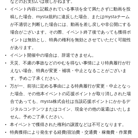
などのお支払いは致しかねます。
イベント内容に記載されている事項を全て満たさずに動画を投
稿した場合、mysta規約に違反した場合、またはmystaチーム
が不適切と判断した場合には、動画を差し戻しや非公開にする
場合がございます。その際、イベント終了後であっても獲得ポ
イントは無効とし、特典の権利を無効とさせていただく可能性
があります。
イベント開催中の場合は、辞退できません。
天災、不慮の事故などのやむを得ない事情により特典履行が行
えない場合、特典が変更・補填・中止となることがございま
す。予めご了承ください。
万が一、前項に定める事由による特典履行が変更・中止となっ
た場合、その他本イベントの応援ポイントが取り消しされた場
合であっても、mysta株式会社は当該応援ポイントにかかるデ
ジタルコンテンツまたはコイン、現金その他の返還はいたしま
せん。予めご了承ください。
本イベントで獲得された権利の譲渡などは不可となります。
特典獲得により発生する経費(宿泊費・交通費・稼働費・作業費