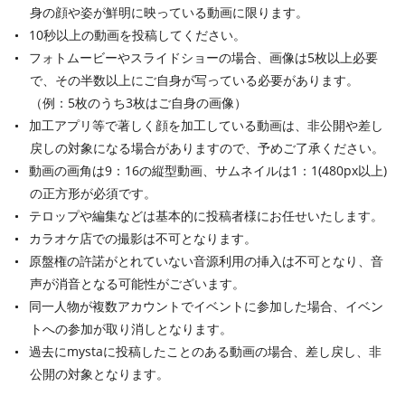
身の顔や姿が鮮明に映っている動画に限ります。
10秒以上の動画を投稿してください。
フォトムービーやスライドショーの場合、画像は5枚以上必要
で、その半数以上にご自身が写っている必要があります。
（例：5枚のうち3枚はご自身の画像）
加工アプリ等で著しく顔を加工している動画は、非公開や差し
戻しの対象になる場合がありますので、予めご了承ください。
動画の画角は9：16の縦型動画、サムネイルは1：1(480px以上)
の正方形が必須です。
テロップや編集などは基本的に投稿者様にお任せいたします。
カラオケ店での撮影は不可となります。
原盤権の許諾がとれていない音源利用の挿入は不可となり、音
声が消音となる可能性がございます。
同一人物が複数アカウントでイベントに参加した場合、イベン
トへの参加が取り消しとなります。
過去にmystaに投稿したことのある動画の場合、差し戻し、非
公開の対象となります。