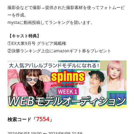
撮影会などで撮影→提供された撮影素材を使ってフォトムービ
ーを作成。
mystaに動画投稿してランキングを競います。
【キャスト特典】
①EX大衆9月号 グラビア掲載権
②決勝ランキング上位に
amazon
ギフト券をプレゼント
7554
検索コード「
」
2024/06/03 19:00 〜 2024/06/09 21:59