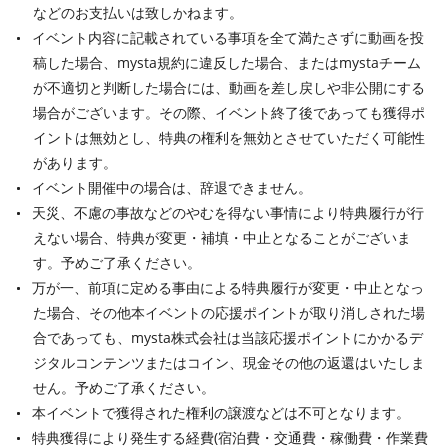
などのお支払いは致しかねます。
イベント内容に記載されている事項を全て満たさずに動画を投
稿した場合、mysta規約に違反した場合、またはmystaチーム
が不適切と判断した場合には、動画を差し戻しや非公開にする
場合がございます。その際、イベント終了後であっても獲得ポ
イントは無効とし、特典の権利を無効とさせていただく可能性
があります。
イベント開催中の場合は、辞退できません。
天災、不慮の事故などのやむを得ない事情により特典履行が行
えない場合、特典が変更・補填・中止となることがございま
す。予めご了承ください。
万が一、前項に定める事由による特典履行が変更・中止となっ
た場合、その他本イベントの応援ポイントが取り消しされた場
合であっても、mysta株式会社は当該応援ポイントにかかるデ
ジタルコンテンツまたはコイン、現金その他の返還はいたしま
せん。予めご了承ください。
本イベントで獲得された権利の譲渡などは不可となります。
特典獲得により発生する経費(宿泊費・交通費・稼働費・作業費