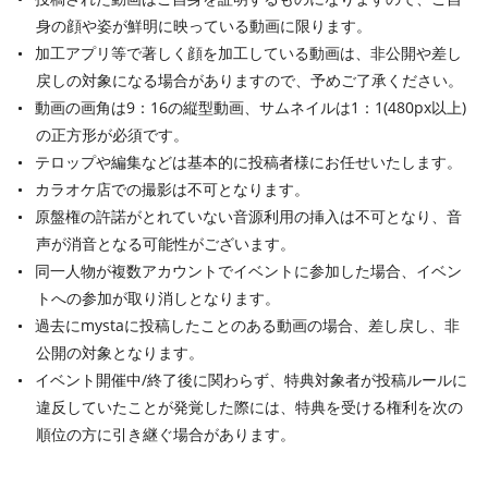
身の顔や姿が鮮明に映っている動画に限ります。
加工アプリ等で著しく顔を加工している動画は、非公開や差し
戻しの対象になる場合がありますので、予めご了承ください。
動画の画角は9：16の縦型動画、サムネイルは1：1(480px以上)
の正方形が必須です。
テロップや編集などは基本的に投稿者様にお任せいたします。
カラオケ店での撮影は不可となります。
原盤権の許諾がとれていない音源利用の挿入は不可となり、音
声が消音となる可能性がございます。
同一人物が複数アカウントでイベントに参加した場合、イベン
トへの参加が取り消しとなります。
過去にmystaに投稿したことのある動画の場合、差し戻し、非
公開の対象となります。
イベント開催中/終了後に関わらず、特典対象者が投稿ルールに
違反していたことが発覚した際には、特典を受ける権利を次の
順位の方に引き継ぐ場合があります。