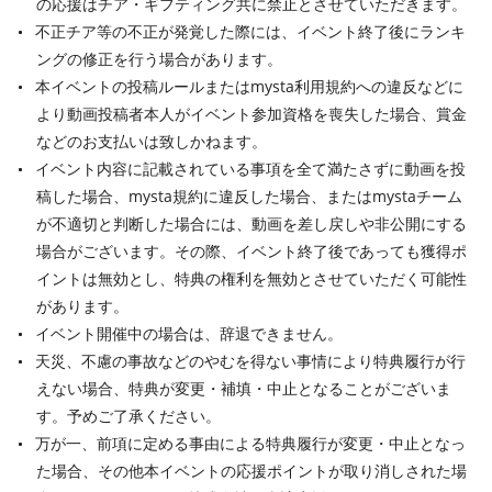
の応援はチア・ギフティング共に禁止とさせていただきます。
不正チア等の不正が発覚した際には、イベント終了後にランキ
ングの修正を行う場合があります。
本イベントの投稿ルールまたはmysta利用規約への違反などに
より動画投稿者本人がイベント参加資格を喪失した場合、賞金
などのお支払いは致しかねます。
イベント内容に記載されている事項を全て満たさずに動画を投
稿した場合、mysta規約に違反した場合、またはmystaチーム
が不適切と判断した場合には、動画を差し戻しや非公開にする
場合がございます。その際、イベント終了後であっても獲得ポ
イントは無効とし、特典の権利を無効とさせていただく可能性
があります。
イベント開催中の場合は、辞退できません。
天災、不慮の事故などのやむを得ない事情により特典履行が行
えない場合、特典が変更・補填・中止となることがございま
す。予めご了承ください。
万が一、前項に定める事由による特典履行が変更・中止となっ
た場合、その他本イベントの応援ポイントが取り消しされた場