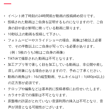
イベント終了時刻の24時間前が動画の投稿締め切りです。
投稿された動画はご自身を証明するものになりますので、ご自
身の顔や姿が鮮明に映っている動画に限ります。
10秒以上の動画を投稿して下さい。
フォトムービーやスライドショーの場合、画像は5枚以上必要
で、その半数以上にご自身が写っている必要があります。
（例：5枚のうち3枚はご自身の画像）
TikTokで撮影された動画は不可となります。
加工アプリ等で著しく顔を加工している動画は、非公開や差し
戻しの対象になる場合がありますので、予めご了承ください。
動画の画角は9：16の縦型動画、サムネイルは1：1(480px以上)
の正方形が必須です。
テロップや編集などは基本的に投稿者様にお任せいたします。
カラオケ店での撮影は不可となります。
原盤権の許諾がとれていない音源利用の挿入は不可となり、音
声が消音となる可能性がございます。