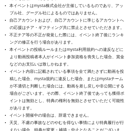
本イベントはmysta株式会社が主催しているものであり、アッ
プル社、グーグル社によるものではありません。
自己アカウントおよび、自己アカウントに準じるアカウントへ
の応援はチア・ギフティング共に禁止とさせていただきます。
不正チア等の不正が発覚した際には、イベント終了後にランキ
ングの修正を行う場合があります。
本イベントの投稿ルールまたはmysta利用規約への違反などに
より動画投稿者本人がイベント参加資格を喪失した場合、賞金
などのお支払いは致しかねます。
イベント内容に記載されている事項を全て満たさずに動画を投
稿した場合、mysta規約に違反した場合、またはmystaチーム
が不適切と判断した場合には、動画を差し戻しや非公開にする
場合がございます。その際、イベント終了後であっても獲得ポ
イントは無効とし、特典の権利を無効とさせていただく可能性
があります。
イベント開催中の場合は、辞退できません。
天災、不慮の事故などのやむを得ない事情により特典履行が行
えない場合、特典が変更・補填・中止となることがございま