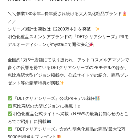
＼＼創業130余年…長年愛され続ける大人気化粧品ブランド
／／
シリーズ累計出荷数は【2200万本】を突破！
明色化粧品スキンケアブランドの『DETクリアシリーズ』PRモ
デルオーディションがmystaにて開催決定
全国約1万5千店舗にて取り扱われ、アットコスメやアマゾンで
多くの反響を得ているDETクリアシリーズのPRモデルのほか、
恵比寿駅大型ビジョン掲載や、公式サイトでの紹介、商品プレ
ゼント等の豪華特典が満載
『DETクリアシリーズ』公式PRモデル就任
恵比寿駅の大型ビジョンに掲載！♫
明色化粧品公式サイトへ掲載（NEWSの最新お知らせのとこ
ろでご紹介）に掲載
『DETクリアシリーズ』含めた明色化粧品の商品“最大“2万
5000円相当をプレゼント