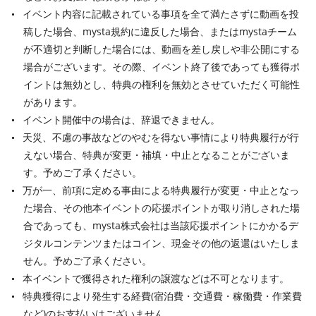
イベント内容に記載されている事項を全て満たさずに動画を投
稿した場合、mysta規約に違反した場合、またはmystaチーム
が不適切と判断した場合には、動画を差し戻しや非公開にする
場合がございます。その際、イベント終了後であっても獲得ポ
イントは無効とし、特典の権利を無効とさせていただく可能性
があります。
イベント開催中の場合は、辞退できません。
天災、不慮の事故などのやむを得ない事情により特典履行が行
えない場合、特典が変更・補填・中止となることがございま
す。予めご了承ください。
万が一、前項に定める事由による特典履行が変更・中止となっ
た場合、その他本イベントの応援ポイントが取り消しされた場
合であっても、mysta株式会社は当該応援ポイントにかかるデ
ジタルコンテンツまたはコイン、現金その他の返還はいたしま
せん。予めご了承ください。
本イベントで獲得された権利の譲渡などは不可となります。
特典獲得により発生する経費(宿泊費・交通費・稼働費・作業費
など)のお支払いはございません。