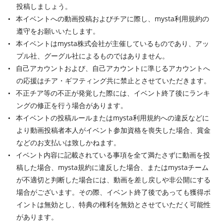
投稿しましょう。
本イベントへの動画投稿およびチアに際し、mysta利用規約の
遵守をお願いいたします。
本イベントはmysta株式会社が主催しているものであり、アッ
プル社、グーグル社によるものではありません。
自己アカウントおよび、自己アカウントに準じるアカウントへ
の応援はチア・ギフティング共に禁止とさせていただきます。
不正チア等の不正が発覚した際には、イベント終了後にランキ
ングの修正を行う場合があります。
本イベントの投稿ルールまたはmysta利用規約への違反などに
より動画投稿者本人がイベント参加資格を喪失した場合、賞金
などのお支払いは致しかねます。
イベント内容に記載されている事項を全て満たさずに動画を投
稿した場合、mysta規約に違反した場合、またはmystaチーム
が不適切と判断した場合には、動画を差し戻しや非公開にする
場合がございます。その際、イベント終了後であっても獲得ポ
イントは無効とし、特典の権利を無効とさせていただく可能性
があります。