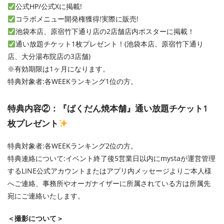
公式HP/公式Xに掲載!
コラボメニュー開発権獲得!実際に販売!
池袋本店、原宿竹下通り店の2店舗店内ポスターに掲載！
通い放題チケット1枚プレゼント！(池袋本店、原宿竹下通り
店、大分湯布院店の3店舗)
※有効期限は1ヶ月になります。
特典対象者:各WEEKランキング1位の方。
特典内容②：『ばくだん焼本舗』通い放題チケット1
枚プレゼント
特典対象者:各WEEKランキング2位の方。
特典連絡について:イベント終了後5営業日以内にmystaが運営管理
するLINE公式アカウントまたはアプリ内メッセージよりご本人様
へご連絡、事務所やオーガナイザーに所属されている方は所属先
宛にご連絡いたします。
＜撮影について＞