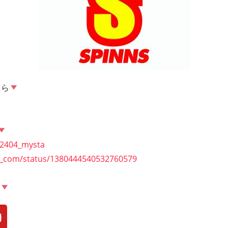
ちら
02404_mysta
ns_com/status/1380444540532760579
ら