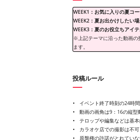
WEEK1：お気に入りの夏コ
WEEK2：夏お出かけしたい
WEEK3：夏のお役立ちアイ
※上記テーマに沿った動画の
ます。
投稿ルール
イベント終了時刻の24時
動画の画角は9：16の縦型
テロップや編集などは基本
カラオケ店での撮影は不可
原盤権の許諾がとれていな