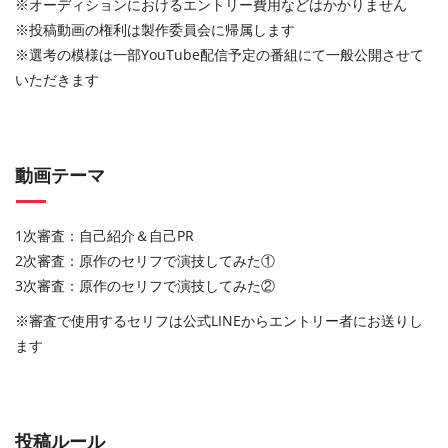
※オーディションにおけるエントリー費⽤などはかかりません
※投稿動画の権利は製作委員会に帰属します
※選考の模様は⼀部YouTube配信予定の番組にて⼀般公開させて
いただきます
動画テーマ
1次審査：⾃⼰紹介＆⾃⼰PR
2次審査：原作のセリフで演技してみた①
3
次審査：原作のセリフで演技してみた②
※
審査で使用するセリフは公式
LINE
からエントリー者にお送りし
ます
投稿ルール