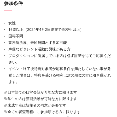
参加条件
⼥性
16歳以上（2024年4⽉2⽇現在で⾼校⽣以上）
国籍不問
事務所所属、未所属問わず参加可能
声優などタレント活動に興味がある⽅
プロダクションに所属している方は必ず許諾を得てご応募くだ
さい。
イベント終了後特典対象者が応募条件を満たしていない事が発
覚した場合は、特典を受ける権利は次の順位の方に引き継がれ
ます。
※⽇本語での⽇常会話が可能な⽅に限ります
※学⽣の⽅は芸能活動が可能な⽅に限ります
※未成年者は親権者の同意が必要です
※全ての審査過程にご参加頂ける⽅に限ります