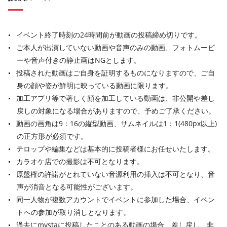
イベント終了時刻の24時間前が動画の投稿締め切りです。
ご本人が出演していない動画や音声のみの動画、フォトムービ
ーや音声付きの静止画はNGとします。
投稿された動画はご自身を証明するものになりますので、ご自
身の顔や姿が鮮明に映っている動画に限ります。
加工アプリ等で著しく顔を加工している動画は、非公開や差し
戻しの対象になる場合がありますので、予めご了承ください。
動画の画角は9：16の縦型動画、サムネイルは1：1(480px以上)
の正方形が必須です。
テロップや編集などは基本的に投稿者様にお任せいたします。
カラオケ店での撮影は不可となります。
原盤権の許諾がとれていない音源利用の挿入は不可となり、音
声が消音となる可能性がございます。
同一人物が複数アカウントでイベントに参加した場合、イベン
トへの参加が取り消しとなります。
過去にmystaに投稿したことのある動画の場合、差し戻し、非