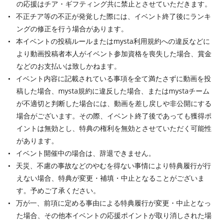
の応援はチア・ギフティング共に禁止とさせていただきます。
不正チア等の不正が発覚した際には、イベント終了後にランキ
ングの修正を行う場合があります。
本イベントの投稿ルールまたはmysta利用規約への違反などに
より動画投稿者本人がイベント参加資格を喪失した場合、賞金
などのお支払いは致しかねます。
イベント内容に記載されている事項を全て満たさずに動画を投
稿した場合、mysta規約に違反した場合、またはmystaチーム
が不適切と判断した場合には、動画を差し戻しや非公開にする
場合がございます。その際、イベント終了後であっても獲得ポ
イントは無効とし、特典の権利を無効とさせていただく可能性
があります。
イベント開催中の場合は、辞退できません。
天災、不慮の事故などのやむを得ない事情により特典履行が行
えない場合、特典が変更・補填・中止となることがございま
す。予めご了承ください。
万が一、前項に定める事由による特典履行が変更・中止となっ
た場合、その他本イベントの応援ポイントが取り消しされた場