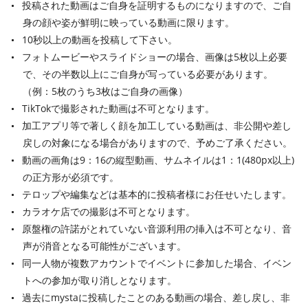
投稿された動画はご自身を証明するものになりますので、ご自
身の顔や姿が鮮明に映っている動画に限ります。
10秒以上の動画を投稿して下さい。
フォトムービーやスライドショーの場合、画像は5枚以上必要
で、その半数以上にご自身が写っている必要があります。
（例：5枚のうち3枚はご自身の画像）
TikTokで撮影された動画は不可となります。
加工アプリ等で著しく顔を加工している動画は、非公開や差し
戻しの対象になる場合がありますので、予めご了承ください。
動画の画角は9：16の縦型動画、サムネイルは1：1(480px以上)
の正方形が必須です。
テロップや編集などは基本的に投稿者様にお任せいたします。
カラオケ店での撮影は不可となります。
原盤権の許諾がとれていない音源利用の挿入は不可となり、音
声が消音となる可能性がございます。
同一人物が複数アカウントでイベントに参加した場合、イベン
トへの参加が取り消しとなります。
過去にmystaに投稿したことのある動画の場合、差し戻し、非