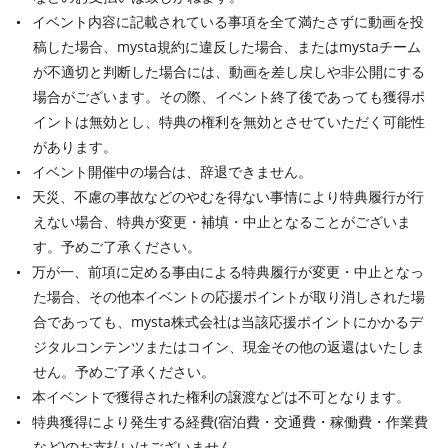
イベント内容に記載されている事項を全て満たさずに動画を投
稿した場合、mysta規約に違反した場合、またはmystaチーム
が不適切と判断した場合には、動画を差し戻しや非公開にする
場合がございます。その際、イベント終了後であっても獲得ポ
イントは無効とし、特典の権利を無効とさせていただく可能性
があります。
イベント開催中の場合は、辞退できません。
天災、不慮の事故などのやむを得ない事情により特典履行が行
えない場合、特典が変更・補填・中止となることがございま
す。予めご了承ください。
万が一、前項に定める事由による特典履行が変更・中止となっ
た場合、その他本イベントの応援ポイントが取り消しされた場
合であっても、mysta株式会社は当該応援ポイントにかかるデ
ジタルコンテンツまたはコイン、現金その他の返還はいたしま
せん。予めご了承ください。
本イベントで獲得された権利の譲渡などは不可となります。
特典獲得により発生する経費(宿泊費・交通費・稼働費・作業費
など)のお支払いはございません。