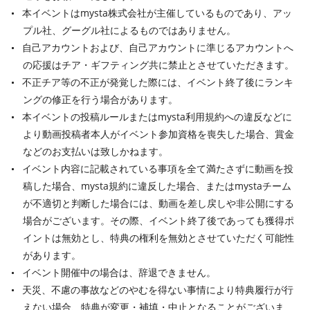
本イベントはmysta株式会社が主催しているものであり、アッ
プル社、グーグル社によるものではありません。
自己アカウントおよび、自己アカウントに準じるアカウントへ
の応援はチア・ギフティング共に禁止とさせていただきます。
不正チア等の不正が発覚した際には、イベント終了後にランキ
ングの修正を行う場合があります。
本イベントの投稿ルールまたはmysta利用規約への違反などに
より動画投稿者本人がイベント参加資格を喪失した場合、賞金
などのお支払いは致しかねます。
イベント内容に記載されている事項を全て満たさずに動画を投
稿した場合、mysta規約に違反した場合、またはmystaチーム
が不適切と判断した場合には、動画を差し戻しや非公開にする
場合がございます。その際、イベント終了後であっても獲得ポ
イントは無効とし、特典の権利を無効とさせていただく可能性
があります。
イベント開催中の場合は、辞退できません。
天災、不慮の事故などのやむを得ない事情により特典履行が行
えない場合、特典が変更・補填・中止となることがございま