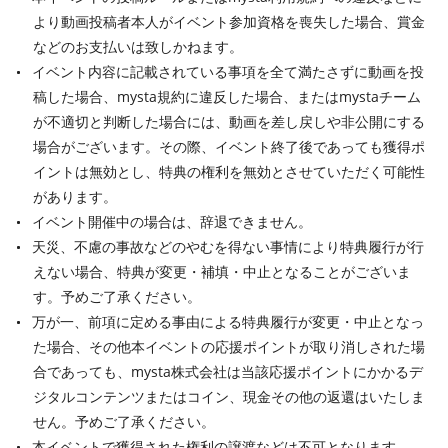
より動画投稿者本人がイベント参加資格を喪失した場合、賞金
などのお支払いは致しかねます。
イベント内容に記載されている事項を全て満たさずに動画を投
稿した場合、mysta規約に違反した場合、またはmystaチーム
が不適切と判断した場合には、動画を差し戻しや非公開にする
場合がございます。その際、イベント終了後であっても獲得ポ
イントは無効とし、特典の権利を無効とさせていただく可能性
があります。
イベント開催中の場合は、辞退できません。
天災、不慮の事故などのやむを得ない事情により特典履行が行
えない場合、特典が変更・補填・中止となることがございま
す。予めご了承ください。
万が一、前項に定める事由による特典履行が変更・中止となっ
た場合、その他本イベントの応援ポイントが取り消しされた場
合であっても、mysta株式会社は当該応援ポイントにかかるデ
ジタルコンテンツまたはコイン、現金その他の返還はいたしま
せん。予めご了承ください。
本イベントで獲得された権利の譲渡などは不可となります。