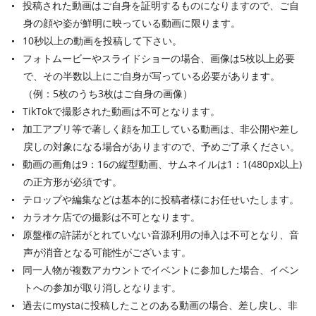
投稿された動画はご自身を証明するものになりますので、ご自
身の顔や姿が鮮明に映っている動画に限ります。
10秒以上の動画を投稿して下さい。
フォトムービーやスライドショーの場合、画像は5枚以上必要
で、その半数以上にご自身が写っている必要があります。
（例：5枚のうち3枚はご自身の画像）
TikTokで撮影された動画は不可となります。
加工アプリ等で著しく顔を加工している動画は、非公開や差し
戻しの対象になる場合がありますので、予めご了承ください。
動画の画角は9：16の縦型動画、サムネイルは1：1(480px以上)
の正方形が必須です。
テロップや編集などは基本的に投稿者様にお任せいたします。
カラオケ店での撮影は不可となります。
原盤権の許諾がとれていない音源利用の挿入は不可となり、音
声が消音となる可能性がございます。
同一人物が複数アカウントでイベントに参加した場合、イベン
トへの参加が取り消しとなります。
過去にmystaに投稿したことのある動画の場合、差し戻し、非