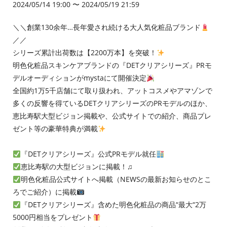
2024/05/14 19:00 〜 2024/05/19 21:59
＼＼創業130余年…長年愛され続ける大人気化粧品ブランド
／／
シリーズ累計出荷数は【2200万本】を突破！
明色化粧品スキンケアブランドの『DETクリアシリーズ』PRモ
デルオーディションがmystaにて開催決定
全国約1万5千店舗にて取り扱われ、アットコスメやアマゾンで
多くの反響を得ているDETクリアシリーズのPRモデルのほか、
恵比寿駅大型ビジョン掲載や、公式サイトでの紹介、商品プレ
ゼント等の豪華特典が満載
『DETクリアシリーズ』公式PRモデル就任
恵比寿駅の大型ビジョンに掲載！♫
明色化粧品公式サイトへ掲載（NEWSの最新お知らせのとこ
ろでご紹介）に掲載
『DETクリアシリーズ』含めた明色化粧品の商品“最大“2万
5000円相当をプレゼント