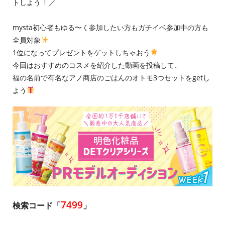
トしよう
／
mysta初心者もゆる〜く参加したい方もガチイベ参加中の方も
全員対象
1位になってプレゼントをゲットしちゃおう
今回はおすすめのコスメを紹介した動画を投稿して、
福の名前で有名なアノ商店のごはんのオトモ3つセットをgetし
よう
7499
検索コード「
」