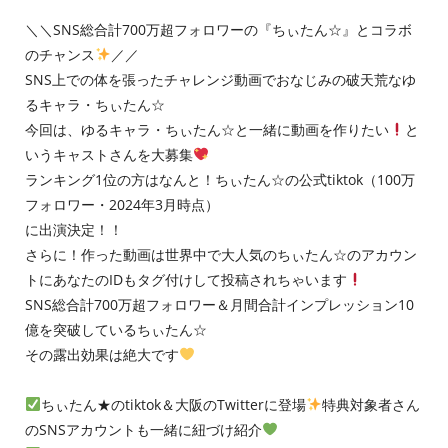
＼＼SNS総合計700万超フォロワーの『ちぃたん☆』とコラボ
のチャンス
／／
SNS上での体を張ったチャレンジ動画でおなじみの破天荒なゆ
るキャラ・ちぃたん☆
今回は、ゆるキャラ・ちぃたん☆と一緒に動画を作りたい
と
いうキャストさんを大募集
ランキング1位の方はなんと！ちぃたん☆の公式tiktok（100万
フォロワー・2024年3月時点）
に出演決定！！
さらに！作った動画は世界中で大人気のちぃたん☆のアカウン
トにあなたのIDもタグ付けして投稿されちゃいます
SNS総合計700万超フォロワー＆月間合計インプレッション10
億を突破しているちぃたん☆
その露出効果は絶大です
ちぃたん★のtiktok＆大阪のTwitterに登場
特典対象者さん
のSNSアカウントも一緒に紐づけ紹介