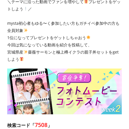
＼テーマに沿った動画でファンを増やして
プレゼントをゲッ
トしよう
／
mysta初心者もゆる〜く参加したい方もガチイベ参加中の方も
全員対象
1位になってプレゼントをゲットしちゃおう
今回は気になっている動画を紹介を投稿して、
宮城県産
薔薇サーモンと極上樽イクラの親子丼セットをget
しよう
7508
検索コード「
」