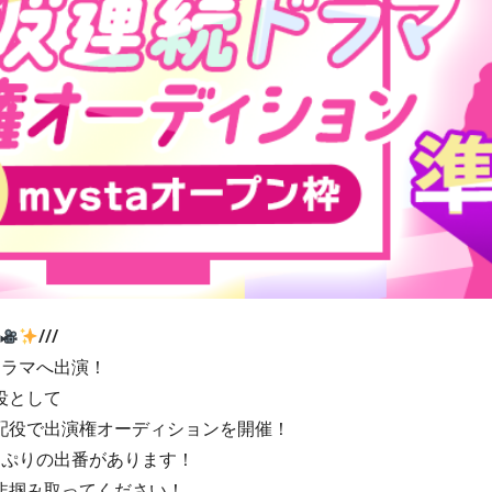
///
ドラマへ出演！
役として
配役で出演権オーディションを開催！
っぷりの出番があります！
非掴み取ってください！