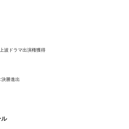
地上波ドラマ出演権獲得
):決勝進出
ール