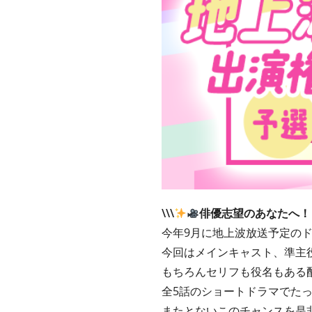
\\\
俳優志望のあなたへ！
今年9月に地上波放送予定の
今回はメインキャスト、準主
もちろんセリフも役名もある
全5話のショートドラマでた
またとないこのチャンスを是