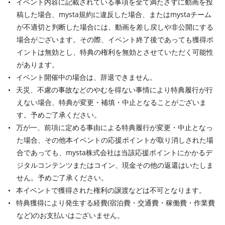
イベント内容に記載されている事項を全て満たさずに動画を投
稿した場合、mysta規約に違反した場合、またはmystaチーム
が不適切と判断した場合には、動画を差し戻しや非公開にする
場合がございます。その際、イベント終了後であっても獲得ポ
イントは無効とし、特典の権利を無効とさせていただく可能性
があります。
イベント開催中の場合は、辞退できません。
天災、不慮の事故などのやむを得ない事情により特典履行が行
えない場合、特典が変更・補填・中止となることがございま
す。予めご了承ください。
万が一、前項に定める事由による特典履行が変更・中止となっ
た場合、その他本イベントの応援ポイントが取り消しされた場
合であっても、mysta株式会社は当該応援ポイントにかかるデ
ジタルコンテンツまたはコイン、現金その他の返還はいたしま
せん。予めご了承ください。
本イベントで獲得された権利の譲渡などは不可となります。
特典獲得により発生する経費(宿泊費・交通費・稼働費・作業費
など)のお支払いはございません。