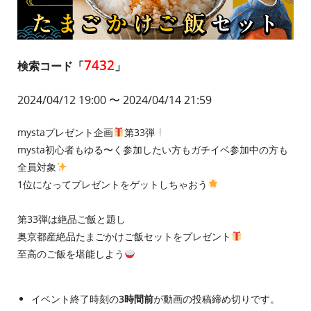
7432
検索コード「
」
2024/04/12 19:00
〜 2024/04/14 21:59
mystaプレゼント企画
第33弾
mysta初心者もゆる〜く参加したい方もガチイベ参加中の方も
全員対象
1位になってプレゼントをゲットしちゃおう
第33弾は絶品ご飯と題し
奥京都産絶品たまごかけご飯セットをプレゼント
至高のご飯を堪能しよう
イベント終了時刻の
3時間前
が動画の投稿締め切りです。