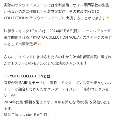
実際のランウェイステージでは京都芸術デザイン専門学校の生徒
があなたの為に作成した和装衣装製作、その衣装でKYOTO
COLLECTIONのランウェイステージに出演することができます
決勝ランキング1位の方は、2024年9月8日(日)にロームシアター京
都で開催される『KYOTO COLLECTION VOL.7』のステージのモデ
ルとして出演決定
さらに、イベントに参加された方の中から0~4名審査員賞に選ばれ
た方もステージのモデルとして出演のチャンスも
ーKYOTO COLLECTIONとはー
京都が誇る”和”をテーマに、着物、ドレス、ダンス等の様々なカル
チャーが融合して作りだすエンターテイメント「京都コレクショ
ン」が
2024年に第7回目を迎えます。今年も新たな”和の美”を発信いたし
ます。
開催日時:2024年9月8日(日)