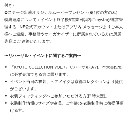
付き)
✿ステージ出演オリジナルムービープレゼント(※1位の方のみ)
特典連絡について：イベント終了後5営業日以内にmystaが運営管
理するLINE公式アカウントまたはアプリ内 メッセージよりご本人
様へご連絡、事務所やオーガナイザーに所属されている方は所属
先宛にご 連絡いたします。
〜リハーサル・イベントに関するご案内〜
『KYOTO COLLECTION VOL.7』リハーサル(9/7)、本大会(9/8)
に必ず参加できる方に限ります。
イベント当日の衣装、ヘアメイクは京都コレクションより提供
がございます。
衣装フィッティングへご参加いただける方(日時未定)。
衣装制作情報(3サイズや身⻑、ご年齢)を衣装制作時に御提供頂
ける方。