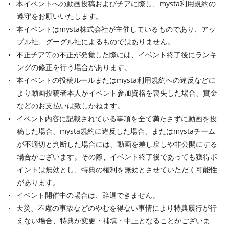
本イベントへの動画投稿およびチアに際し、mysta利用規約の
遵守をお願いいたします。
本イベントはmysta株式会社が主催しているものであり、アッ
プル社、グーグル社によるものではありません。
不正チア等の不正が発覚した際には、イベント終了後にランキ
ングの修正を行う場合があります。
本イベントの投稿ルールまたはmysta利用規約への違反などに
より動画投稿者本人がイベント参加資格を喪失した場合、賞金
などのお支払いは致しかねます。
イベント内容に記載されている事項を全て満たさずに動画を投
稿した場合、mysta規約に違反した場合、またはmystaチーム
が不適切と判断した場合には、動画を差し戻しや非公開にする
場合がございます。その際、イベント終了後であっても獲得ポ
イントは無効とし、特典の権利を無効とさせていただく可能性
があります。
イベント開催中の場合は、辞退できません。
天災、不慮の事故などのやむを得ない事情により特典履行が行
えない場合、特典が変更・補填・中止となることがございま