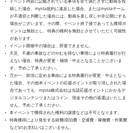
イベント内容に記載されている事項を全て満たさずに動画を投
稿した場合、mysta規約に違反した場合、またはmystaチーム
が不適切と判断した場合には、動画を差し戻しや非公開にする
場合がございます。その際、イベント終了後であっても獲得ポ
イントは無効とし、特典の権利を無効とさせていただく可能性
があります。
イベント開催中の場合は、辞退できません。
天災、不慮の事故などのやむを得ない事情により特典履行が行
えない場合、特典が変更・補填・中止となることがございま
す。予めご了承ください。
万が一、前項に定める事由による特典履行が変更・中止となっ
た場合、その他本イベントの応援ポイントが取り消しされた場
合であっても、mysta株式会社は当該応援ポイントにかかるデ
ジタルコンテンツまたはコイン、現金その他の返還はいたしま
せん。予めご了承ください。
本イベントで獲得された権利の譲渡などは不可となります。
特典獲得により発生する経費(宿泊費・交通費・稼働費・作業費
など)のお支払いはございません。