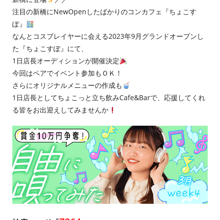
注⽬の新橋にNewOpenしたばかりのコンカフェ『ちょこす
ぽ』
なんとコスプレイヤーに会える2023年9⽉グランドオープンし
た『ちょこすぽ』にて、
1⽇店⻑オーディションが開催決定
今回はペアでイベント参加もＯＫ！
さらにオリジナルメニューの作成も
1⽇店⻑としてちょこっと⽴ち飲みCafe&Barで、応援してくれ
る皆をお出迎えしてみませんか