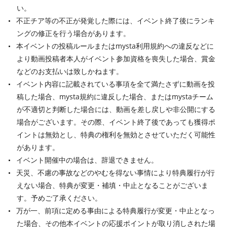
い。
不正チア等の不正が発覚した際には、イベント終了後にランキ
ングの修正を行う場合があります。
本イベントの投稿ルールまたはmysta利用規約への違反などに
より動画投稿者本人がイベント参加資格を喪失した場合、賞金
などのお支払いは致しかねます。
イベント内容に記載されている事項を全て満たさずに動画を投
稿した場合、mysta規約に違反した場合、またはmystaチーム
が不適切と判断した場合には、動画を差し戻しや非公開にする
場合がございます。その際、イベント終了後であっても獲得ポ
イントは無効とし、特典の権利を無効とさせていただく可能性
があります。
イベント開催中の場合は、辞退できません。
天災、不慮の事故などのやむを得ない事情により特典履行が行
えない場合、特典が変更・補填・中止となることがございま
す。予めご了承ください。
万が一、前項に定める事由による特典履行が変更・中止となっ
た場合、その他本イベントの応援ポイントが取り消しされた場