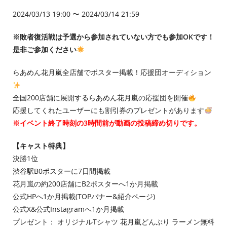
2024/03/13 19:00 〜 2024/03/14 21:59
※敗者復活戦は予選から参加されていない方でも参加OKです！
是非ご参加ください
らあめん花月嵐全店舗でポスター掲載！応援団オーディション
全国200店舗に展開するらあめん花月嵐の応援団を開催
応援してくれたユーザーにも割引券のプレゼントがあります
※イベント終了時刻の3時間前が動画の投稿締め切りです。
【キャスト特典】
決勝1位
渋谷駅B0ポスターに7日間掲載
花月嵐の約200店舗にB2ポスターへ1か月掲載
公式HPへ1か月掲載(TOPバナー&紹介ページ)
公式X&公式Instagramへ1か月掲載
プレゼント： オリジナルTシャツ 花月嵐どんぶり ラーメン無料