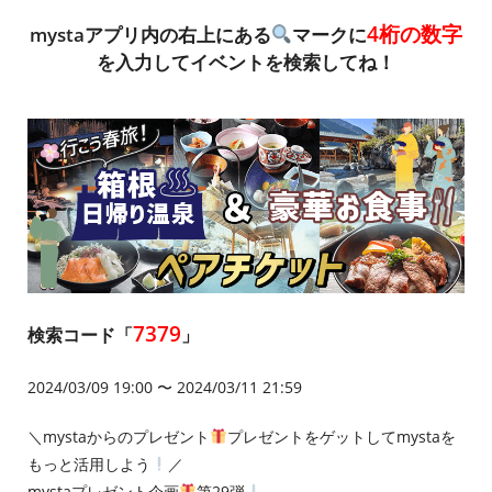
4桁の数字
mystaアプリ内の右上にある
マークに
を入力してイベントを検索してね！
7379
検索コード「
」
2024/03/09 19:00 〜 2024/03/11 21:59
＼mystaからのプレゼント
プレゼントをゲットしてmystaを
もっと活用しよう
／
mystaプレゼント企画
第29弾