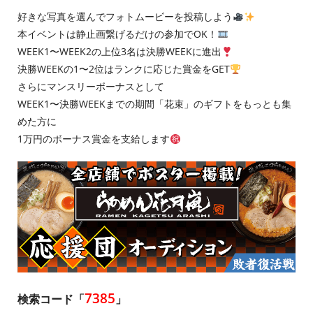
好きな写真を選んでフォトムービーを投稿しよう
本イベントは静止画繋げるだけの参加でOK！
WEEK1〜WEEK2の上位3名は決勝WEEKに進出
決勝WEEKの1〜2位はランクに応じた賞金をGET
さらにマンスリーボーナスとして
WEEK1〜決勝WEEKまでの期間「花束」のギフトをもっとも集
めた方に
1万円のボーナス賞金を支給します
7385
検索コード「
」