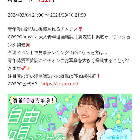
検索コード「
」
2024/03/04 21:00 〜 2024/03/10 21:59
青年漫画雑誌に掲載されるチャンス
COSPO×mysta 大人青年漫画雑誌【裏表紙】掲載オーディショ
ンを開催
各週イベントで見事ランキング 1位になった方は…
青年誌漫画雑誌にイチオシのお写真を大きく掲載することがで
きます
注目度の高い漫画雑誌への掲載はPR効果抜群
COSPO公式HP：
https://cospo.net/