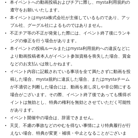
本イベントへの動画投稿およびチアに際し、mysta利用規約の
遵守をお願いいたします。
本イベントはmysta株式会社が主催しているものであり、アッ
プル社、グーグル社によるものではありません。
不正チア等の不正が発覚した際には、イベント終了後にランキ
ングの修正を行う場合があります。
本イベントの投稿ルールまたはmysta利用規約への違反などに
より動画投稿者本人がイベント参加資格を喪失した場合、賞金
などのお支払いは致しかねます。
イベント内容に記載されている事項を全て満たさずに動画を投
稿した場合、mysta規約に違反した場合、またはmystaチーム
が不適切と判断した場合には、動画を差し戻しや非公開にする
場合がございます。その際、イベント終了後であっても獲得ポ
イントは無効とし、特典の権利を無効とさせていただく可能性
があります。
イベント開催中の場合は、辞退できません。
天災、不慮の事故などのやむを得ない事情により特典履行が行
えない場合、特典が変更・補填・中止となることがございま