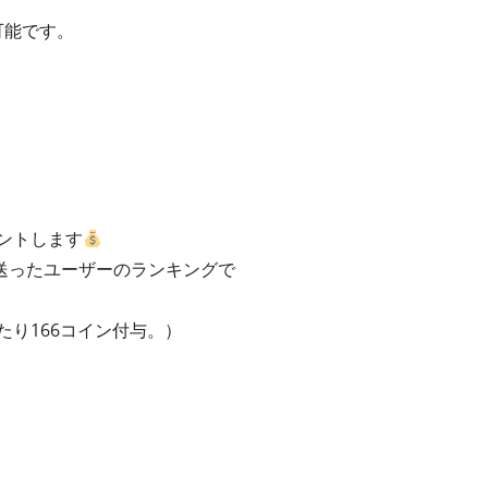
可能です。
ントします
送ったユーザーのランキングで
たり166コイン付与。）