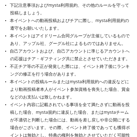
下記注意事項およびmysta利用規約、その他のルールを守って
投稿しましょう。
本イベントへの動画投稿およびチアに際し、mysta利用規約の
遵守をお願いいたします。
本イベントはアイドリーム合同グループが主催しているもので
あり、アップル社、グーグル社によるものではありません。
自己アカウントおよび、自己アカウントに準じるアカウントへ
の応援はチア・ギフティング共に禁止とさせていただきます。
不正チア等の不正が発覚した際には、イベント終了後にランキ
ングの修正を行う場合があります。
本イベントの投稿ルールまたはmysta利用規約への違反などに
より動画投稿者本人がイベント参加資格を喪失した場合、賞金
などのお支払いは致しかねます。
イベント内容に記載されている事項を全て満たさずに動画を投
稿した場合、mysta規約に違反した場合、またはmystaチーム
が不適切と判断した場合には、動画を差し戻しや非公開にする
場合がございます。その際、イベント終了後であっても獲得ポ
イントは無効とし、特典の権利を無効とさせていただく可能性