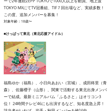
ーで2年連続ZEPP TOKYOで1000人以上を動員、地上波
TOKYO MXにてTV冠番組、TIF７回出場など、実績多数！
この度、追加メンバーを募集！
対象年齢：18歳〜
■けっぱって東北（東北応援アイドル）
福島ゆか（福島）、小日向あおい（宮城）、成田柊里（青
森）、佐藤櫻子（山形）、関東で活動する東北出身メンバ
ーで結成。最新ミニアルバム「ふるさと」はオリコン3
位！ 24時間テレビ46にも出演するなど、知名度急上昇！
該当者がいれば、岩手・秋田メンバーを検討中。