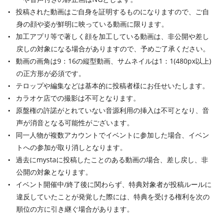
投稿された動画はご自身を証明するものになりますので、ご自
身の顔や姿が鮮明に映っている動画に限ります。
加工アプリ等で著しく顔を加工している動画は、非公開や差し
戻しの対象になる場合がありますので、予めご了承ください。
動画の画角は9：16の縦型動画、サムネイルは1：1(480px以上)
の正方形が必須です。
テロップや編集などは基本的に投稿者様にお任せいたします。
カラオケ店での撮影は不可となります。
原盤権の許諾がとれていない音源利用の挿入は不可となり、音
声が消音となる可能性がございます。
同一人物が複数アカウントでイベントに参加した場合、イベン
トへの参加が取り消しとなります。
過去にmystaに投稿したことのある動画の場合、差し戻し、非
公開の対象となります。
イベント開催中/終了後に関わらず、特典対象者が投稿ルールに
違反していたことが発覚した際には、特典を受ける権利を次の
順位の方に引き継ぐ場合があります。