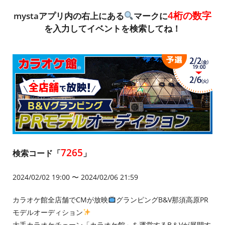
4桁の数字
mystaアプリ内の右上にある
マークに
を入力してイベントを検索してね！
7265
検索コード「
」
2024/02/02 19:00 〜 2024/02/06 21:59
カラオケ館全店舗でCMが放映
グランピングB&V那須高原PR
モデルオーディション
大手カラオケチェーン「カラオケ館」を運営するB＆Vが展開す