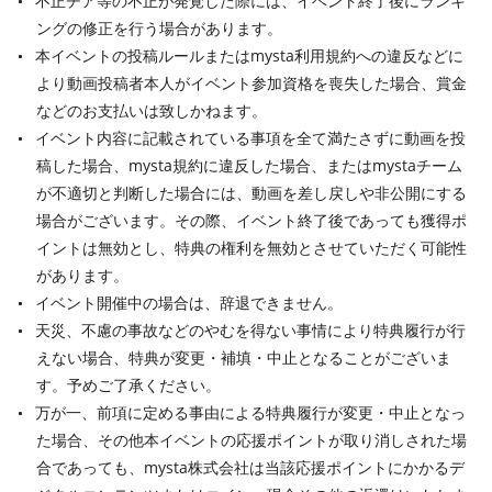
不正チア等の不正が発覚した際には、イベント終了後にランキ
ングの修正を行う場合があります。
本イベントの投稿ルールまたはmysta利用規約への違反などに
より動画投稿者本人がイベント参加資格を喪失した場合、賞金
などのお支払いは致しかねます。
イベント内容に記載されている事項を全て満たさずに動画を投
稿した場合、mysta規約に違反した場合、またはmystaチーム
が不適切と判断した場合には、動画を差し戻しや非公開にする
場合がございます。その際、イベント終了後であっても獲得ポ
イントは無効とし、特典の権利を無効とさせていただく可能性
があります。
イベント開催中の場合は、辞退できません。
天災、不慮の事故などのやむを得ない事情により特典履行が行
えない場合、特典が変更・補填・中止となることがございま
す。予めご了承ください。
万が一、前項に定める事由による特典履行が変更・中止となっ
た場合、その他本イベントの応援ポイントが取り消しされた場
合であっても、mysta株式会社は当該応援ポイントにかかるデ