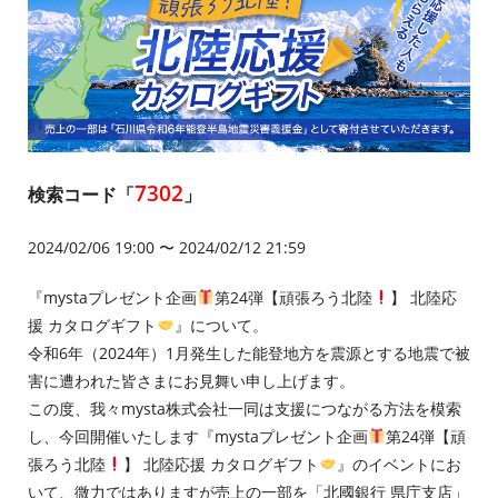
7302
検索コード「
」
2024/02/06 19:00 〜 2024/02/12 21:59
『mystaプレゼント企画
第24弾【頑張ろう北陸
】 北陸応
援 カタログギフト
』について。
令和6年（2024年）1月発生した能登地方を震源とする地震で被
害に遭われた皆さまにお見舞い申し上げます。
この度、我々mysta株式会社一同は支援につながる方法を模索
し、今回開催いたします『mystaプレゼント企画
第24弾【頑
張ろう北陸
】 北陸応援 カタログギフト
』のイベントにお
いて、微力ではありますが売上の一部を「北國銀行 県庁支店」