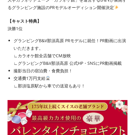
るグランピング施設のPRモデルオーディション開催決定
【キャスト特典】
決勝1位
グランピングB&V那須高原 PRモデルに就任！PR動画に出演
いただきます。
∟カラオケ館全店舗でCM放映
∟グランピングB&V那須高原 公式HP・SNSにPR動画掲載
撮影当⽇の宿泊費・⾷費負担！
交通費1万円支給
∟那須塩原駅から車での送迎もあり！