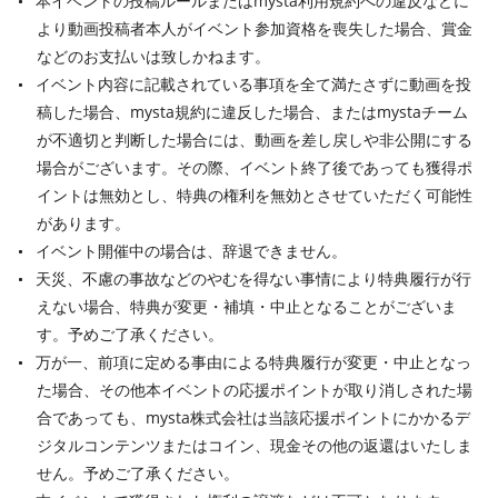
本イベントの投稿ルールまたはmysta利用規約への違反などに
より動画投稿者本人がイベント参加資格を喪失した場合、賞金
などのお支払いは致しかねます。
イベント内容に記載されている事項を全て満たさずに動画を投
稿した場合、mysta規約に違反した場合、またはmystaチーム
が不適切と判断した場合には、動画を差し戻しや非公開にする
場合がございます。その際、イベント終了後であっても獲得ポ
イントは無効とし、特典の権利を無効とさせていただく可能性
があります。
イベント開催中の場合は、辞退できません。
天災、不慮の事故などのやむを得ない事情により特典履行が行
えない場合、特典が変更・補填・中止となることがございま
す。予めご了承ください。
万が一、前項に定める事由による特典履行が変更・中止となっ
た場合、その他本イベントの応援ポイントが取り消しされた場
合であっても、mysta株式会社は当該応援ポイントにかかるデ
ジタルコンテンツまたはコイン、現金その他の返還はいたしま
せん。予めご了承ください。