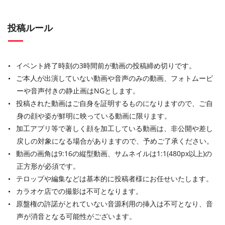
投稿ルール
イベント終了時刻の3時間前が動画の投稿締め切りです。
ご本⼈が出演していない動画や⾳声のみの動画、フォトムービ
ーや⾳声付きの静⽌画はNGとします。
投稿された動画はご⾃⾝を証明するものになりますので、ご⾃
⾝の顔や姿が鮮明に映っている動画に限ります。
加⼯アプリ等で著しく顔を加⼯している動画は、⾮公開や差し
戻しの対象になる場合がありますので、予めご了承ください。
動画の画⾓は9:16の縦型動画、サムネイルは1:1(480px以上)の
正⽅形が必須です。
テロップや編集などは基本的に投稿者様にお任せいたします。
カラオケ店での撮影は不可となります。
原盤権の許諾がとれていない⾳源利⽤の挿⼊は不可となり、⾳
声が消⾳となる可能性がございます。