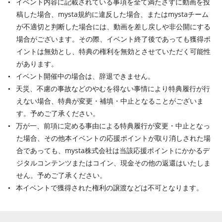
イベント内容に記載されている事項を全て満たさずに動画を投
稿した場合、mysta規約に違反した場合、またはmystaチーム
が不適切と判断した場合には、動画を差し戻しや非公開にする
場合がございます。その際、イベント終了後であっても獲得ポ
イントは無効とし、特典の権利を無効とさせていただく可能性
があります。
イベント開催中の場合は、辞退できません。
天災、不慮の事故などのやむを得ない事情により特典履行が行
えない場合、特典が変更・補填・中止となることがございま
す。予めご了承ください。
万が一、前項に定める事由による特典履行が変更・中止となっ
た場合、その他本イベントの応援ポイントが取り消しされた場
合であっても、mysta株式会社は当該応援ポイントにかかるデ
ジタルコンテンツまたはコイン、現金その他の返還はいたしま
せん。予めご了承ください。
本イベントで獲得された権利の譲渡などは不可となります。