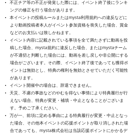
不正チア等の不正が発覚した際には、イベント終了後にランキ
ングの修正を行う場合があります。
本イベントの投稿ルールまたはmysta利用規約への違反などに
より動画投稿者本人がイベント参加資格を喪失した場合、賞金
などのお支払いは致しかねます。
イベント内容に記載されている事項を全て満たさずに動画を投
稿した場合、mysta規約に違反した場合、またはmystaチーム
が不適切と判断した場合には、動画を差し戻しや非公開にする
場合がございます。その際、イベント終了後であっても獲得ポ
イントは無効とし、特典の権利を無効とさせていただく可能性
があります。
イベント開催中の場合は、辞退できません。
天災、不慮の事故などのやむを得ない事情により特典履行が行
えない場合、特典が変更・補填・中止となることがございま
す。予めご了承ください。
万が一、前項に定める事由による特典履行が変更・中止となっ
た場合、その他本イベントの応援ポイントが取り消しされた場
合であっても、mysta株式会社は当該応援ポイントにかかるデ