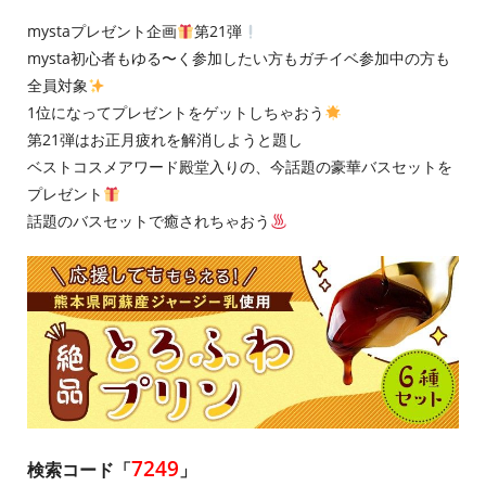
mystaプレゼント企画
第21弾
mysta初心者もゆる〜く参加したい方もガチイベ参加中の方も
全員対象
1位になってプレゼントをゲットしちゃおう
第21弾はお正月疲れを解消しようと題し
ベストコスメアワード殿堂入りの、今話題の豪華バスセットを
プレゼント
話題のバスセットで癒されちゃおう
7249
検索コード「
」