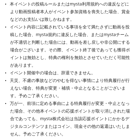
本イベントの投稿ルールまたはmysta利用規約への違反などに
より動画投稿者本人がイベント参加資格を喪失した場合、賞金
などのお支払いは致しかねます。
イベント内容に記載されている事項を全て満たさずに動画を投
稿した場合、mysta規約に違反した場合、またはmystaチーム
が不適切と判断した場合には、動画を差し戻しや非公開にする
場合がございます。その際、イベント終了後であっても獲得ポ
イントは無効とし、特典の権利を無効とさせていただく可能性
があります。
イベント開催中の場合は、辞退できません。
天災、不慮の事故などのやむを得ない事情により特典履行が行
えない場合、特典が変更・補填・中止となることがございま
す。予めご了承ください。
万が一、前項に定める事由による特典履行が変更・中止となっ
た場合、その他本イベントの応援ポイントが取り消しされた場
合であっても、mysta株式会社は当該応援ポイントにかかるデ
ジタルコンテンツまたはコイン、現金その他の返還はいたしま
せん。予めご了承ください。