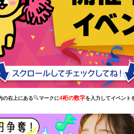
4桁の数字
リ内の右上にある
マークに
を入力してイベント