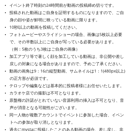
イベント終了時刻の24時間前が動画の投稿締め切りです。
投稿された動画はご自身を証明するものになりますので、ご自
身の顔や姿が鮮明に映っている動画に限ります。
10秒以上の動画を投稿してください。
フォトムービーやスライドショーの場合、画像は5枚以上必要
で、その半数以上にご自身が写っている必要があります。
（例：5枚のうち3枚はご自身の画像）
加工アプリ等で著しく顔を加工している動画は、非公開や差し
戻しの対象になる場合がありますので、予めご了承ください。
動画の画角は9：16の縦型動画、サムネイルは1：1(480px以上)
の正方形が必須です。
テロップや編集などは基本的に投稿者様にお任せいたします。
カラオケ店での撮影は不可となります。
原盤権の許諾がとれていない音源利用の挿入は不可となり、音
声が消音となる可能性がございます。
同一人物が複数アカウントでイベントに参加した場合、イベン
トへの参加が取り消しとなります。
過去にmystaに投稿したことのある動画の場合、差し戻し、非