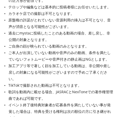
の正方形が必須です。
テロップや編集などは基本的に投稿者様にお任せいたします。
カラオケ店での撮影は不可となります。
原盤権の許諾がとれていない音源利用の挿入は不可となり、音
声が消音となる可能性がございます。
過去にmystaに投稿したことのある動画の場合、差し戻し、非
公開の対象となります。
ご自身の顔が映られている動画のみとなります。
ご本人が出演していない動画や音声のみの動画、条件を満たし
ていないフォトムービーや音声付きの静止画はNGとします。
加工アプリ等で著しく顔を加工している動画は、非公開や差し
戻しの対象になる可能性がございますので予めご了承くださ
い。
TikTokで撮影された動画は不可となります。
歌詞を動画内に載せる場合、JASRACとNexToneでの著作権管理
曲であれば可能です。
イベント終了後特典対象者が応募条件を満たしていない事が発
覚した場合は、特典を受ける権利は次の順位の方に引き継がれ