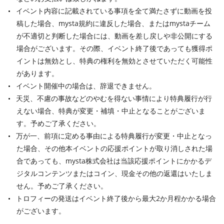
イベント内容に記載されている事項を全て満たさずに動画を投
稿した場合、mysta規約に違反した場合、またはmystaチーム
が不適切と判断した場合には、動画を差し戻しや非公開にする
場合がございます。その際、イベント終了後であっても獲得ポ
イントは無効とし、特典の権利を無効とさせていただく可能性
があります。
イベント開催中の場合は、辞退できません。
天災、不慮の事故などのやむを得ない事情により特典履行が行
えない場合、特典が変更・補填・中止となることがございま
す。予めご了承ください。
万が一、前項に定める事由による特典履行が変更・中止となっ
た場合、その他本イベントの応援ポイントが取り消しされた場
合であっても、mysta株式会社は当該応援ポイントにかかるデ
ジタルコンテンツまたはコイン、現金その他の返還はいたしま
せん。予めご了承ください。
トロフィーの発送はイベント終了後から最大2か月程かかる場合
がございます。